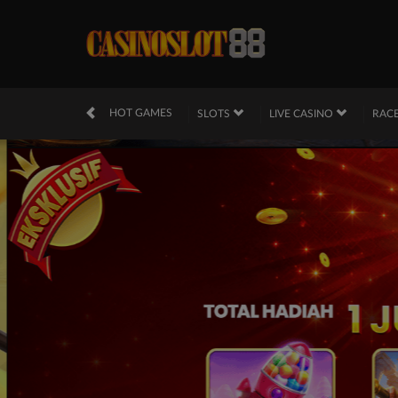
HOT GAMES
SLOTS
LIVE CASINO
RAC