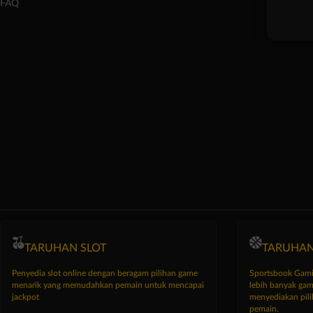
FAQ
Loyal
Refer
TARUHAN SLOT
TARUHA
Penyedia slot online dengan beragam pilihan game
Sportsbook Gami
menarik yang memudahkan pemain untuk mencapai
lebih banyak game
jackpot
menyediakan pili
pemain.