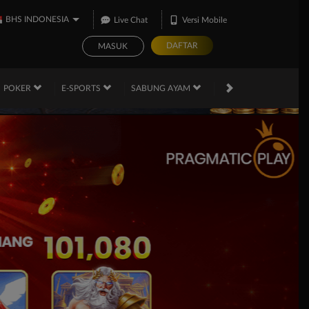
BHS INDONESIA
Live Chat
Versi Mobile
DAFTAR
MASUK
PROMOSI
POKER
E-SPORTS
SABUNG AYAM