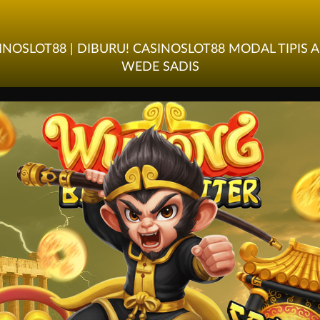
INOSLOT88 | DIBURU! CASINOSLOT88 MODAL TIPIS 
WEDE SADIS
s
Anaconda Gold
9 Masks of Fire™ HyperSpins™
y
Pragmatic Play
MicroGaming