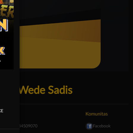
Auto Wede Sadis
KE
ukungan
Komunitas
+6282234509070
Facebook