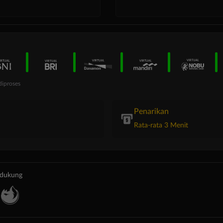
diproses
Penarikan
Rata-rata 3 Menit
idukung