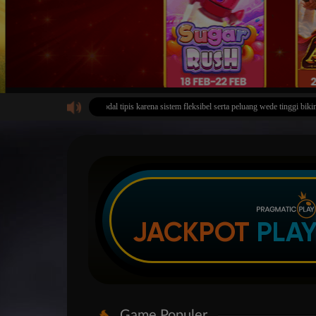
adi pilihan tepat modal tipis karena sistem fleksibel serta peluang wede tinggi bikin hasil maks
JACKPOT
PLA