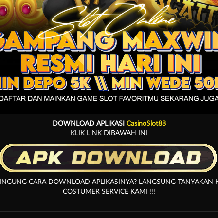
DOWNLOAD APLIKASI
CasinoSlot88
KLIK LINK DIBAWAH INI
! CasinoSlot88 Modal Tipis 
INGUNG CARA DOWNLOAD APLIKASINYA? LANGSUNG TANYAKAN 
form
Kategori
D
COSTUMER SERVICE KAMI !!!
osi
Hot Games