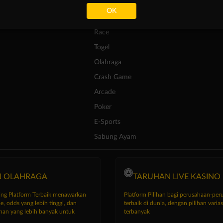
ty
Slots
OK
ral
Live Casino
Race
Togel
Olahraga
Crash Game
Arcade
Poker
E-Sports
Sabung Ayam
N OLAHRAGA
TARUHAN LIVE KASINO
ng Platform Terbaik menawarkan
Platform Pilihan bagi perusahaan-per
, odds yang lebih tinggi, dan
terbaik di dunia, dengan pilihan varia
han yang lebih banyak untuk
terbanyak