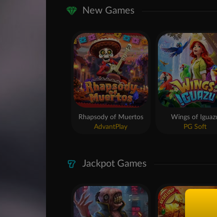
New Games
Rhapsody of Muertos
Wings of Iguaz
AdvantPlay
PG Soft
Jackpot Games