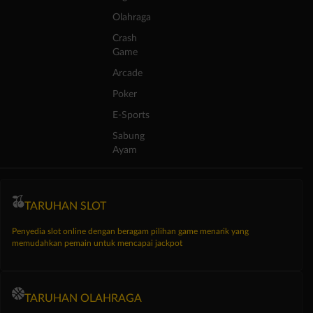
Olahraga
Crash
Game
Arcade
Poker
E-Sports
Sabung
Ayam
TARUHAN SLOT
Penyedia slot online dengan beragam pilihan game menarik yang
memudahkan pemain untuk mencapai jackpot
TARUHAN OLAHRAGA