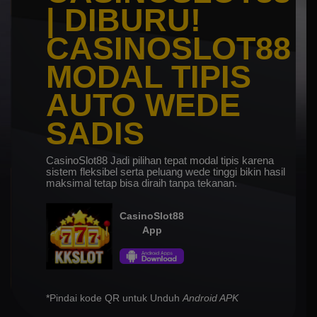
| DIBURU!
CASINOSLOT88
MODAL TIPIS
AUTO WEDE
SADIS
CasinoSlot88 Jadi pilihan tepat modal tipis karena
sistem fleksibel serta peluang wede tinggi bikin hasil
maksimal tetap bisa diraih tanpa tekanan.
CasinoSlot88
App
*Pindai kode QR untuk Unduh
Android APK