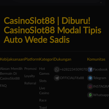
CasinoSlot88 | Diburu!
CasinoSlot88 Modal Tipis
Auto Wede Sadis
Kebijaksanaan
Platform
Kategori
Dukungan
Komunitas
Alasan Memilih
Promosi
Hot
+6282234509070
Facebook
Bermain Di
Games
Loyalty
OFFICIALFifa88
Telegram
CasinoSlot88
Slots
Referral
FAQ
INSTAGR
Live
Casino
Whatsapp
Race
Togel