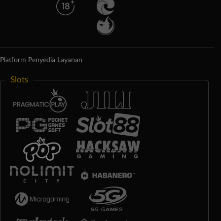
Platform Penyedia Layanan
Slots