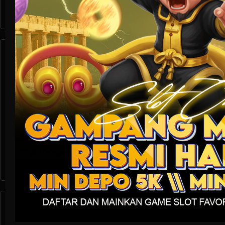
Crash Game
Arcade