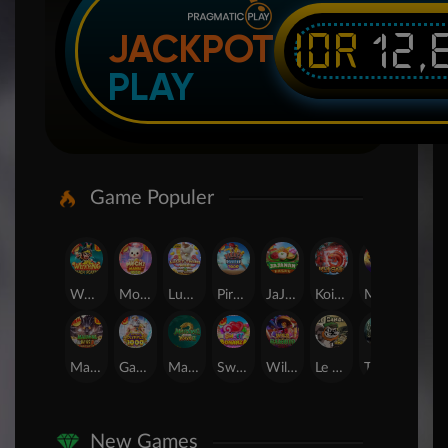
IDR
12,
JACKPOT
PLAY
Game Populer
Wukong - Black Scatter
Mochi Mania 1000
Lucky Twins Wilds
Pirate Quest 1000
JaJanan Pasar
Koi Gate
Mahjong Magic
SUGAR BANG BANG PLUS
Mahjong Wins 3 – Black Scatter
Gates of Olympus 1000
Mahjong Ways 2
Sweet Bonanza
Wild Bandito
Le Bandit
The Crypt
24D Spin
New Games