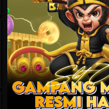
Crash Game
Arcade